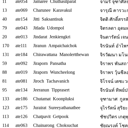
11
ate054
Jamaree Chuthasilparat
จามรี จุฑาศิล
13
ate069
Charunee Karavakul
จารุณี คารวะกุ
40
ate154
Jitti Saksantisuk
จิตติ ศักดิ์สรร
79
ate043
Jitlada Udompol
จิตรลดา อุดมผ
20
ate013
Jindarat Jenkiengkri
จินดารัตน์ เจน
170
ate111
Jiranun Ampaichaichok
จิรนันท์ อำไ
131
ate184
Chirawattana Manolertthewan
จิรวัฒนา มโน
59
ate092
Jiraporn Pansatha
จิราพร พันสถา
88
ate019
Jiraporn Wuncheelong
จิราพร วุ้นชีลอ
81
ate081
Jiroch Tachavanich
จิโรจน์ เตชะว
95
ate134
Jeeranun Tipprasert
จีรนันท์ ทิพย์
133
ate186
Chutamat Koonpluksi
จุฑามาศ กูล
123
ate175
Jurairat Sureeyathanathee
จุไรรัตน์ สุริ
113
ate126
Chatpavit Getpook
ชัชปวิตร เกตุพ
114
ate063
Chainarong Choksuchat
ชัยณรงค์ โชค