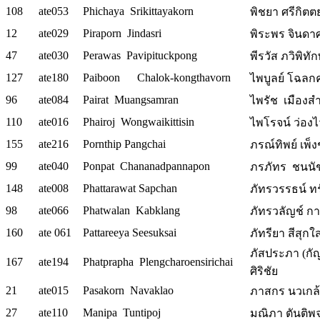
108
ate053
Phichaya Srikittayakorn
พิชยา ศรีกิตต
12
ate029
Piraporn Jindasri
พิระพร จินดาศ
47
ate030
Perawas Pavipituckpong
พีรวัส ภวิพิทั
127
ate180
Paiboon Chalok-kongthavorn
ไพบูลย์ โฉลกค
96
ate084
Pairat Muangsamran
ไพรัช เมืองส
110
ate016
Phairoj Wongwaikittisin
ไพโรจน์ ว่องไวก
155
ate216
Pornthip Pangchai
ภรณ์ทิพย์ เพ็ง
99
ate040
Ponpat Chananadpannapon
ภรภัทร ชนนัช
148
ate008
Phattarawat Sapchan
ภัทรวรรธน์ ทรั
98
ate066
Phatwalan Kabklang
ภัทรวลัญช์ กา
160
ate 061
Pattareeya Seesuksai
ภัทรียา สีสุกใ
ภัสประภา (กั
167
ate194
Phatprapha Plengcharoensirichai
ศิริชัย
21
ate015
Pasakorn Navaklao
ภาสกร นวเกล้
27
ate110
Manipa Tuntipoj
มณิภา ตันติพจน