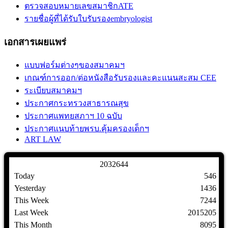
ตรวจสอบหมายเลขสมาชิกATE
รายชื่อผู้ที่ได้รับใบรับรองembryologist
เอกสารเผยแพร่
แบบฟอร์มต่างๆของสมาคมฯ
เกณฑ์การออก/ต่อหนังสือรับรองและคะแนนสะสม CEE
ระเบียบสมาคมฯ
ประกาศกระทรวงสาธารณสุข
ประกาศแพทยสภาฯ 10 ฉบับ
ประกาศแนบท้ายพรบ.คุ้มครองเด็กฯ
ART LAW
2
0
3
2
6
4
4
Today
546
Yesterday
1436
This Week
7244
Last Week
2015205
This Month
8095