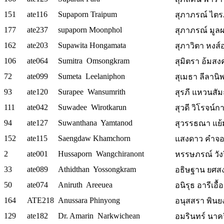
151
ate116
Supaporn Traipum
สุภาภรณ์ ไตร
177
ate237
supaporn Moonphol
สุภาภรณ์ มูล
162
ate203
Supawita Hongamata
สุภาวิตา หงส
106
ate064
Sumitra Omsongkram
สุมิตรา อ้มส
72
ate099
Sumeta Leelaniphon
สุเมธา ลีลานิ
93
ate120
Surapee Wansumrith
สุรภี แหวนสัมฤท
111
ate042
Suwadee Wirotkarun
สุวดี วิโรจน์ก
94
ate127
Suwanthana Yamtanod
สุวรรธณา แย้
152
ate115
Saengdaw Khamchorn
แสงดาว คำจ
2
ate001
Hussaporn Wangchiranont
หรรษภรณ์ วัง
33
ate089
Athidthan Yossongkram
อธิษฐาน ยศส
50
ate074
Aniruth Areeuea
อนิรุธ อารีเอื้อ
164
ATE218
Anussara Phinyong
อนุสสรา พินยง
129
ate182
Dr. Amarin Narkwichean
อมรินทร์ นาคว