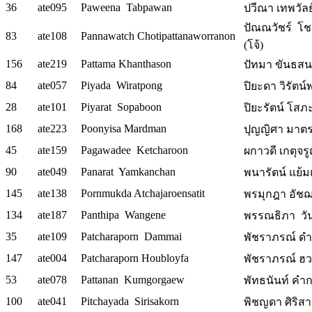
36
ate095
Paweena Tabpawan
ปวีณา เทพวัลย์ 
ปัณณวัชร์ โช
83
ate108
Pannawatch Chotipattanaworranon
(โจ้)
156
ate219
Pattama Khanthason
ปัทมา ขันธสนธ
84
ate057
Piyada Wiratpong
ปิยะดา วิรัตน์
28
ate101
Piyarat Sopaboon
ปิยะรัตน์ โส
168
ate223
Poonyisa Mardman
ปุญญิศา มาต
45
ate159
Pagawadee Ketcharoon
ผกาวดี เกตุจร
90
ate049
Panarat Yamkanchan
พนารัตน์ แย้มแ
145
ate138
Pornmukda Atchajaroensatit
พรมุกฎา อัช
134
ate187
Panthipa Wangene
พรรณธิภา วัน
35
ate109
Patcharaporn Dammai
พัชราภรณ์ ดำใ
147
ate004
Patcharaporn Houbloyfa
พัชราภรณ์ ฮว
53
ate078
Pattanan Kumgorgaew
พัทธนันท์ คำ
100
ate041
Pitchayada Sirisakorn
พิชญดา ศิริสา