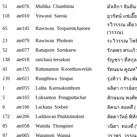
51
ate076
Mullika Chanthima
มัลลิกา จันทิม
118
ate010
Yuwarat Saeoia
ยุวรัตน์ แซ่เอี
รวิวรรณ เตีย
65
ate145
Rawiwan Teoparnitcharoen
(วรรณ)
23
ate079
Rawiwan Phohom
ระวิวรรณ โพธิ
52
ate077
Rattaporn Sornkaew
รักตพร ศรแก้
138
ate018
ranchara teesakun
รัญชรา ทีสกุล 
41
ate155
Rattanamon Koonthaweelab
รัตนมน คูณทว
139
ate021
Rungthiwa Sirapat
รุ่งทิวา ศิระพั
1
ate055
Lalita Karnsakunthorn
ลลิตา การย์สก
5
ate165
Luksamon Pongputtachat
ลักษมณ พงศ์พ
6
ate166
Lackana Sodsee
ลัคนา สอดสี ( ตุ
172
ate206
Laddawan Pitakkitnukun
ลัดดาวัลย์ พิทั
85
ate058
Wanida Thongmee
วนิดา ทองดี (
97
ate065
Waraporn Wanna
วราพร วรรณา