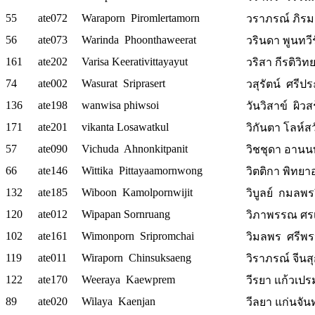
55
ate072
Waraporn Piromlertamorn
วราภรณ์ ภิรม
56
ate073
Warinda Phoonthaweerat
วรินดา พูนทวีร
161
ate202
Varisa Keerativittayayut
วริสา กีรติวิท
74
ate002
Wasurat Sriprasert
วสุรัตน์ ศรีป
136
ate198
wanwisa phiwsoi
วันวิสาข์ ผิวส
171
ate201
vikanta Losawatkul
วิกันตา โลห์สวั
57
ate090
Vichuda Ahnonkitpanit
วิชชุดา อานน
66
ate146
Wittika Pittayaamornwong
วิตติกา พิทยาอ
132
ate185
Wiboon Kamolpornwijit
วิบูลย์ กมลพร
120
ate012
Wipapan Sornruang
วิภาพรรณ ศรเร
102
ate161
Wimonporn Sripromchai
วิมลพร ศรีพรห
119
ate011
Wiraporn Chinsuksaeng
วิราภรณ์ จีนสุ
122
ate170
Weeraya Kaewprem
วีรยา แก้วเปรม
89
ate020
Wilaya Kaenjan
วีลยา แก่นจันทร