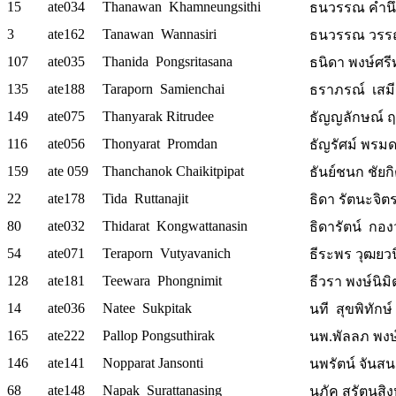
15
ate034
Thanawan Khamneungsithi
ธนวรรณ คำนึง
3
ate162
Tanawan Wannasiri
ธนวรรณ วรรณศ
107
ate035
Thanida Pongsritasana
ธนิดา พงษ์ศรีทัศ
135
ate188
Taraporn Samienchai
ธราภรณ์ เสมี
149
ate075
Thanyarak Ritrudee
ธัญญลักษณ์ ฤท
116
ate056
Thonyarat Promdan
ธัญรัศม์ พรม
159
ate 059
Thanchanok Chaikitpipat
ธันย์ชนก ชัยกิต
22
ate178
Tida Ruttanajit
ธิดา รัตนะจิตร 
80
ate032
Thidarat Kongwattanasin
ธิดารัตน์ กองว
54
ate071
Teraporn Vutyavanich
ธีระพร วุฒยว
128
ate181
Teewara Phongnimit
ธีวรา พงษ์นิมิ
14
ate036
Natee Sukpitak
นที สุขพิทักษ์ 
165
ate222
Pallop Pongsuthirak
นพ.พัลลภ พงษ์
146
ate141
Nopparat Jansonti
นพรัตน์ จันสน
68
ate148
Napak Surattanasing
นภัค สุรัตนสิง