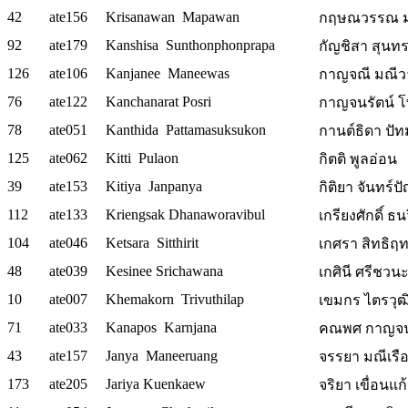
42
ate156
Krisanawan Mapawan
กฤษณวรรณ ม
92
ate179
Kanshisa Sunthonphonprapa
กัญชิสา สุนท
126
ate106
Kanjanee Maneewas
กาญจณี มณีว
76
ate122
Kanchanarat Posri
กาญจนรัตน์ โพธิ
78
ate051
Kanthida Pattamasuksukon
กานต์ธิดา ปัท
125
ate062
Kitti Pulaon
กิตติ พูลอ่อน
39
ate153
Kitiya Janpanya
กิติยา จันทร์ป
112
ate133
Kriengsak Dhanaworavibul
เกรียงศักดิ์ ธน
104
ate046
Ketsara Sitthirit
เกศรา สิทธิฤทธ
48
ate039
Kesinee Srichawana
เกศินี ศรีชวนะ 
10
ate007
Khemakorn Trivuthilap
เขมกร ไตรวุฒ
71
ate033
Kanapos Karnjana
คณพศ กาญจน
43
ate157
Janya Maneeruang
จรรยา มณีเรือ
173
ate205
Jariya Kuenkaew
จริยา เขื่อนแก