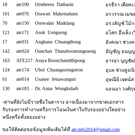
18
ate100
Orntheera Tiathasin
อรธีรา เตียทะส
101
ate070
Orawan Makemaharn
อรวรรณ เมฆมห
70
ate150
Ornwalan Maiklang
อรวลัญช์ ไม้ก
121
ate171
Asok Uengseng
อโศก อึ่งเส็ง (ว
17
ate031
Angkana Chuangthong
อังคณา ช่วงทอ
142
ate024
Oanchan Thanaboonrungrueng
อัญชัญ ธนบุญรุ
163
ATE217
Araya Boonchaisitthipong
อารยา บุญชัยส
124
ate174
Ubol Chuangsoongneon
อุบล ช่วงสูงเน
61
ate014
Usanee Jetsawangsri
อุษณีย์ เจตน์ส
130
ate183
Dr. Anna Wongkularb
แอนนา วงศ์ก
-ท่านที่ยังไม่มีรายชื่อในตาราง อาจเนื่องมาจากขาดเอกสาร
รับรองการทำงานหรือการโอนเงินค่าใบรับรองอย่างใดอย่าง
หนึ่งหรือทั้งสองอย่าง
ขอให้ติดต่อขอข้อมูลเพิ่มเติมได้ที่
ate.info2014@gmail.com