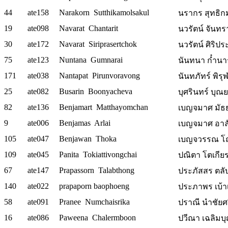
44
ate158
Narakorn Sutthikamolsakul
นรากร สุทธิก
19
ate098
Navarat Chantarit
นวรัตน์ จันทรา
30
ate172
Navarat Siriprasertchok
นวรัตน์ ศิริปร
75
ate123
Nuntana Gumnarai
นันทนา ก๋ำนาร
171
ate038
Nantapat Pirunvoravong
นันทภัทร์ พิรุ
25
ate082
Busarin Boonyacheva
บุศรินทร์ บุณย
82
ate136
Benjamart Matthayomchan
เบญจมาศ มัธยม
9
ate006
Benjamas Arlai
เบญจมาศ อาลั
105
ate047
Benjawan Thoka
เบญจวรรณ โถค
109
ate045
Panita Tokiattivongchai
ปณิตา โตเกียรต
67
ate147
Prapassorn Talabthong
ประภัสสร ตลับ
140
ate022
prapaporn baophoeng
ประภาพร เบ้าเพ
58
ate091
Pranee Numchaisrika
ปราณี นำชัยศรี
16
ate086
Paweena Chalermboon
ปวีณา เฉลิมบุญ