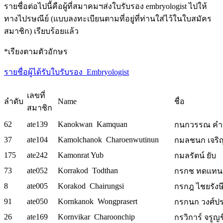
รายชื่อต่อไปนี้คือผู้ที่สมาคมฯส่งใบรับรอง embryologist ไปให้
ทางไปรษณีย์ (แบบลงทะเบียนตามที่อยู่ที่ท่านใส่ไว้ในใบสมัคร
สมาชิก) เรียบร้อยแล้ว
*เรียงตามตัวอักษร
รายชื่อผู้ได้รับใบรับรอง_Embryologist
เลขที่
ลำดับ
Name
ชื่อ
สมาชิก
62
ate139
Kanokwan Kamquan
กนกวรรณ คำแ
37
ate104
Kamolchanok Charoenwutinun
กมลชนก เจริญว
175
ate242
Kamonrat Yub
กมลรัตน์ ยับ
73
ate052
Korrakod Todthan
กรกช ทดแทน 
8
ate005
Korakod Chairungsi
กรกฎ ไชยรังษี
91
ate050
Kornkanok Wongprasert
กรกนก วงศ์ประ
26
ate169
Kornvikar Charoonchip
กรวิการ์ จรูญช