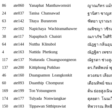
86
ate060
Yanaphat Manthawornsiri
ญาณภัทร แม้นถ
24
ate037
Tanisa Chansawad
ฐานิศา ชาญสวัส
63
ate142
Titaya Buranrom
ฑิตยา บุราณรม
77
ate102
Napichaya Wachiramathawee
ณพิชญา วชิรเม
38
ate117
Napaphuch Chaisiri
ณภาภัช ใจศิริ
64
ate144
Nuttha Klinubol
ณัฎฐา กลิ่นอุ
4
ate163
Nattida Phetkung
ณัฏฐิดา เพชรกุ้
117
ate137
Nuttarada Chuangsoongneon
ณัฐรดา ช่วงสูง
137
ate200
Kittiphong Putkhao
ดร.กิตติพงษ์ 
46
ate160
Duangsamon Leangkonkit
ดวงสมร เลียงก
60
ate093
Duanthip Chompurat
เดือนทิพย์ ชมภู
169
ate199
Ton Yoisungnern
ต้น ย่อยสูงเนิน
174
ate177
Tulyada Nonwiangkae
ตุลยดา โนนเ
150
ate103
Tippawan Sitthiprawiat
ทิพวรรณ สิทธ