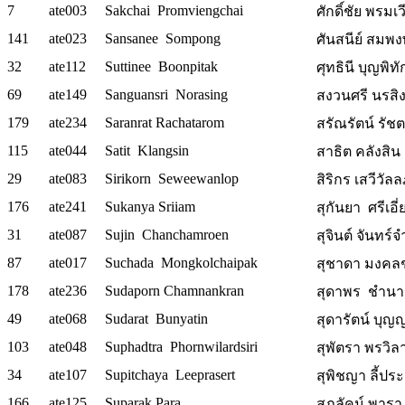
7
ate003
Sakchai Promviengchai
ศักดิ์ชัย พรมเว
141
ate023
Sansanee Sompong
ศันสนีย์ สมพงษ
32
ate112
Suttinee Boonpitak
ศุทธินี บุญพิทั
69
ate149
Sanguansri Norasing
สงวนศรี นรสิงห
179
ate234
Saranrat Rachatarom
สรัณรัตน์ รัช
115
ate044
Satit Klangsin
สาธิต คลังสิน
29
ate083
Sirikorn Seweewanlop
สิริกร เสวีวัล
176
ate241
Sukanya Sriiam
สุกันยา ศรีเอี่
31
ate087
Sujin Chanchamroen
สุจินต์ จันทร์จ
87
ate017
Suchada Mongkolchaipak
สุชาดา มงคลชั
178
ate236
Sudaporn Chamnankran
สุดาพร ชำน
49
ate068
Sudarat Bunyatin
สุดารัตน์ บุญญ
103
ate048
Suphadtra Phornwilardsiri
สุพัตรา พรวิลาศ
34
ate107
Supitchaya Leeprasert
สุพิชญา ลี้ประเ
166
ate125
Suparak Para
สุภลัคน์ พารา