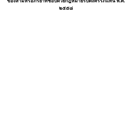
ของสามีหรือภริยาที่ชอบด้วยกฎหมายรับตั้งครรภ์แทน พ.ศ.
๒๕๕๘