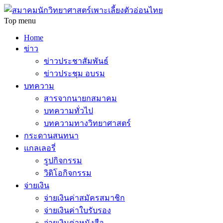
Top menu
Home
ข่าว
ข่าวประชาสัมพันธ์
ข่าวประชุม อบรม
บทความ
สารจากนายกสมาคม
บทความทั่วไป
บทความทางวิทยาศาสตร์
กระดานสนทนา
แกลเลอรี่
รูปกิจกรรม
วิดิโอกิจกรรม
จ่ายเงิน
จ่ายเงินค่าสมัครสมาชิก
จ่ายเงินค่าใบรับรอง
จ่ายเงินค่าหนังสือ