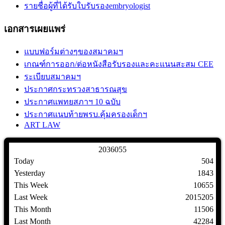
รายชื่อผู้ที่ได้รับใบรับรองembryologist
เอกสารเผยแพร่
แบบฟอร์มต่างๆของสมาคมฯ
เกณฑ์การออก/ต่อหนังสือรับรองและคะแนนสะสม CEE
ระเบียบสมาคมฯ
ประกาศกระทรวงสาธารณสุข
ประกาศแพทยสภาฯ 10 ฉบับ
ประกาศแนบท้ายพรบ.คุ้มครองเด็กฯ
ART LAW
2
0
3
6
0
5
5
Today
504
Yesterday
1843
This Week
10655
Last Week
2015205
This Month
11506
Last Month
42284