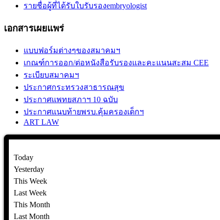
รายชื่อผู้ที่ได้รับใบรับรองembryologist
เอกสารเผยแพร่
แบบฟอร์มต่างๆของสมาคมฯ
เกณฑ์การออก/ต่อหนังสือรับรองและคะแนนสะสม CEE
ระเบียบสมาคมฯ
ประกาศกระทรวงสาธารณสุข
ประกาศแพทยสภาฯ 10 ฉบับ
ประกาศแนบท้ายพรบ.คุ้มครองเด็กฯ
ART LAW
Today
Yesterday
This Week
Last Week
This Month
Last Month