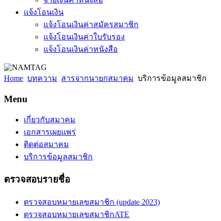
แจ้งโอนเงิน
แจ้งโอนเงินค่าสมัครสมาชิก
แจ้งโอนเงินค่าใบรับรอง
แจ้งโอนเงินค่าหนังสือ
Home
บทความ
สารจากนายกสมาคม
บริการข้อมูลสมาชิก
Menu
เกี่ยวกับสมาคม
เอกสารเผยแพร่
ติดต่อสมาคม
บริการข้อมูลสมาชิก
ตรวจสอบรายชื่อ
ตรวจสอบหมายเลขสมาชิก (update 2023)
ตรวจสอบหมายเลขสมาชิกATE