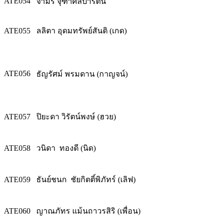
ATE054
จามรี จุฑาศิลปารัตน์
ATE055
ลลิตา อุดมทรัพย์สันติ (เกด)
ATE056
ธัญรัศม์ พรมดาน (กาญจน์)
ATE057
ปิยะดา วิรัตน์พงษ์ (ฮวย)
ATE058
วนิดา ทองดี (นิด)
ATE059
ธันย์ชนก ชัยกิตติ์พิภัทร์ (เลิฟ)
ATE060
ญาณภัทร แม้นถาวรสิริ (เพื่อน)