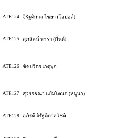
ATE124
จิรัฐติกาล ไชยา (โอปอล์)
ATE125
สุภลัคน์ พารา (มิ้นต์)
ATE126
ชัชปวิตร เกตุพุก
ATE127
สุวรรธณา แย้มโตนด (หนูนา)
ATE128
อภิรดี จิรัฐติกาลโชติ