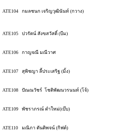
ATE104
กมลชนก เจริญวุฒินันท์ (กวาง)
ATE105
ปวรัตน์ สังขสวัสดิ์ (บีม)
ATE106
กาญจณี มณีวาศ
ATE107
สุพิชญา ลี้ประเสริฐ (มิ้ง)
ATE108
ปัณณวัชร์ โชติพัฒนวรนนท์ (โจ้)
ATE109
พัชราภรณ์ ดำใหม่(เบ๊บ)
ATE110
มณิภา ตันติพจน์ (กิฟต์)