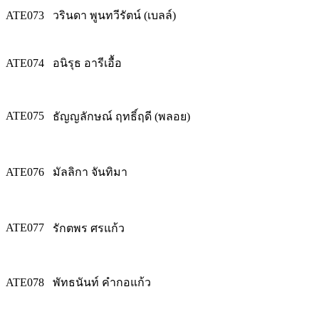
ATE073
วรินดา พูนทวีรัตน์ (เบลล์)
ATE074
อนิรุธ อารีเอื้อ
ATE075
ธัญญลักษณ์ ฤทธิ์ฤดี (พลอย)
ATE076
มัลลิกา จันทิมา
ATE077
รักตพร ศรแก้ว
ATE078
พัทธนันท์ คำกอแก้ว