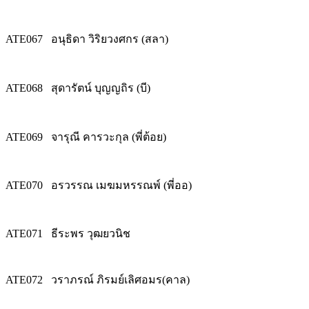
ATE067
อนุธิดา วิริยวงศกร (สลา)
ATE068
สุดารัตน์ บุญญถิร (บี)
ATE069
จารุณี คารวะกุล (พี่ต้อย)
ATE070
อรวรรณ เมฆมหรรณพ์ (พี่ออ)
ATE071
ธีระพร วุฒยวนิช
ATE072
วราภรณ์ ภิรมย์เลิศอมร(คาล)