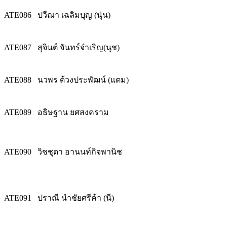
ATE086
ปวีณา เฉลิมบุญ (นุ่น)
ATE087
สุจินต์ จันทร์จำเริญ(นุช)
ATE088
นวพร ด้วงประพัฒน์ (แตม)
ATE089
อธิษฐาน ยศสงคราม
ATE090
วิชชุดา อานนท์กิจพานิช
ATE091
ปราณี นำชัยศรีค้า (นี)