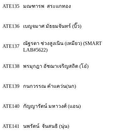
ATE135
มณฑารพ สระแกทอง
ATE136
เบญจมาศ มัธยมจันทร์ (บิ๊ว)
ณัฐรดา ช่วงสูงเนิน (เหมียว) (SMART
ATE137
LAB#5622)
ATE138
พรมุกฎา อัชฌาเจริญสถิต (โอ๋)
ATE139
กนกวรรณ คำแคว่น(นก)
ATE140
กัญญารัตน์ มหาวงศ์ (แอน)
ATE141
นพรัตน์ จันสนธิ (นุ่น)