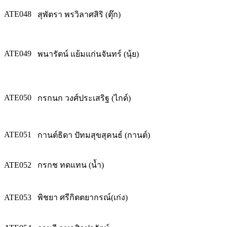
ATE048
สุพัตรา พรวิลาศสิริ (ตุ๊ก)
ATE049
พนารัตน์ แย้มแก่นจันทร์ (นุ้ย)
ATE050
กรกนก วงศ์ประเสริฐ (ไกด์)
ATE051
กานต์ธิดา ปัทมสุขสุคนธ์ (กานต์)
ATE052
กรกช ทดแทน (น้ำ)
ATE053
พิชยา ศรีกิตตยากรณ์(เก่ง)