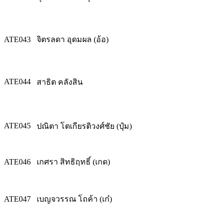
ATE043
จิตรลดา อุดมผล (อ้อ)
ATE044
สาธิต คลังสิน
ATE045
ปณิตา โตเกียรติวงศ์ชัย (ปุ๋ม)
ATE046
เกศรา สิทธิฤทธิ์ (เกด)
ATE047
เบญจวรรณ โถค้า (เก๋)