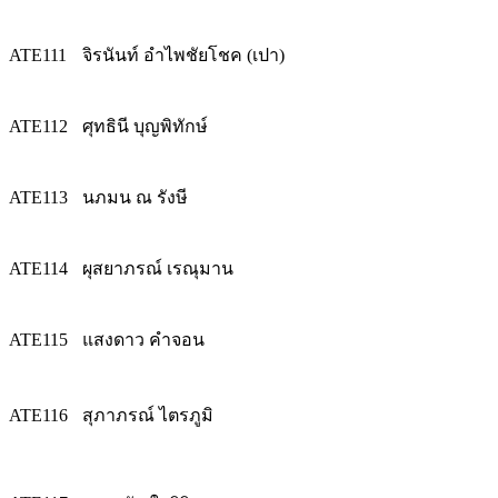
ATE111
จิรนันท์ อำไพชัยโชค (เปา)
ATE112
ศุทธินี บุญพิทักษ์
ATE113
นภมน ณ รังษี
ATE114
ผุสยาภรณ์ เรณุมาน
ATE115
แสงดาว คำจอน
ATE116
สุภาภรณ์ ไตรภูมิ