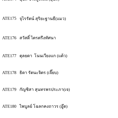
ATE175
จุไรรัตน์ สุริยะฐานธี(แมว)
ATE176
สวัสดิ์ ไตรตรึงทัศนา
ATE177
ตุลยดา โนนเวียงแก (แต้ว)
ATE178
ธิดา รัตนะจิตร (เจี๊ยบ)
ATE179
กัญชิสา สุนทรพรประภา(เจ)
ATE180
ไพบูลย์ โฉลกคงถาวร (อู๊ด)