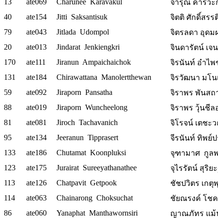
13
ate069
Charunee Karavakul
จารุณี คารวะกุ
40
ate154
Jitti Saksantisuk
จิตติ ศักดิ์สรร
79
ate043
Jitlada Udompol
จิตรลดา อุดมผ
20
ate013
Jindarat Jenkiengkri
จินดารัตน์ เจน
170
ate111
Jiranun Ampaichaichok
จิรนันท์ อำไ
131
ate184
Chirawattana Manolertthewan
จิรวัฒนา มโน
59
ate092
Jiraporn Pansatha
จิราพร พันสถา
88
ate019
Jiraporn Wuncheelong
จิราพร วุ้นชีลอ
81
ate081
Jiroch Tachavanich
จิโรจน์ เตชะว
95
ate134
Jeeranun Tipprasert
จีรนันท์ ทิพย์
133
ate186
Chutamat Koonpluksi
จุฑามาศ กูล
123
ate175
Jurairat Sureeyathanathee
จุไรรัตน์ สุริ
113
ate126
Chatpavit Getpook
ชัชปวิตร เกตุพ
114
ate063
Chainarong Choksuchat
ชัยณรงค์ โชค
86
ate060
Yanaphat Manthawornsiri
ญาณภัทร แม้นถ