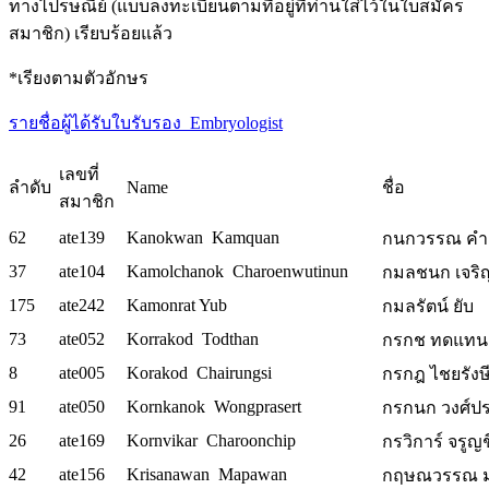
ทางไปรษณีย์ (แบบลงทะเบียนตามที่อยู่ที่ท่านใส่ไว้ในใบสมัคร
สมาชิก) เรียบร้อยแล้ว
*เรียงตามตัวอักษร
รายชื่อผู้ได้รับใบรับรอง_Embryologist
เลขที่
ลำดับ
Name
ชื่อ
สมาชิก
62
ate139
Kanokwan Kamquan
กนกวรรณ คำแ
37
ate104
Kamolchanok Charoenwutinun
กมลชนก เจริญว
175
ate242
Kamonrat Yub
กมลรัตน์ ยับ
73
ate052
Korrakod Todthan
กรกช ทดแทน 
8
ate005
Korakod Chairungsi
กรกฎ ไชยรังษี
91
ate050
Kornkanok Wongprasert
กรกนก วงศ์ประ
26
ate169
Kornvikar Charoonchip
กรวิการ์ จรูญช
42
ate156
Krisanawan Mapawan
กฤษณวรรณ ม