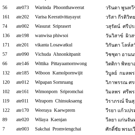
56
ate073
Warinda Phoonthaweerat
วรินดา พูนทวีร
161
ate202
Varisa Keerativittayayut
วริสา กีรติวิท
74
ate002
Wasurat Sriprasert
วสุรัตน์ ศรีป
136
ate198
wanwisa phiwsoi
วันวิสาข์ ผิวส
171
ate201
vikanta Losawatkul
วิกันตา โลห์สวั
57
ate090
Vichuda Ahnonkitpanit
วิชชุดา อานน
66
ate146
Wittika Pittayaamornwong
วิตติกา พิทยาอ
132
ate185
Wiboon Kamolpornwijit
วิบูลย์ กมลพร
120
ate012
Wipapan Sornruang
วิภาพรรณ ศรเร
102
ate161
Wimonporn Sripromchai
วิมลพร ศรีพรห
119
ate011
Wiraporn Chinsuksaeng
วิราภรณ์ จีนสุ
122
ate170
Weeraya Kaewprem
วีรยา แก้วเปรม
89
ate020
Wilaya Kaenjan
วีลยา แก่นจันทร
7
ate003
Sakchai Promviengchai
ศักดิ์ชัย พรมเว