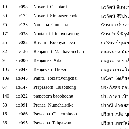
19
ate098
Navarat Chantarit
นวรัตน์ จันทรา
30
ate172
Navarat Siriprasertchok
นวรัตน์ ศิริปร
75
ate123
Nuntana Gumnarai
นันทนา ก๋ำนาร
171
ate038
Nantapat Pirunvoravong
นันทภัทร์ พิรุ
25
ate082
Busarin Boonyacheva
บุศรินทร์ บุณย
82
ate136
Benjamart Matthayomchan
เบญจมาศ มัธยม
9
ate006
Benjamas Arlai
เบญจมาศ อาลั
105
ate047
Benjawan Thoka
เบญจวรรณ โถค
109
ate045
Panita Tokiattivongchai
ปณิตา โตเกียรต
67
ate147
Prapassorn Talabthong
ประภัสสร ตลับ
140
ate022
prapaporn baophoeng
ประภาพร เบ้าเพ
58
ate091
Pranee Numchaisrika
ปราณี นำชัยศรี
16
ate086
Paweena Chalermboon
ปวีณา เฉลิมบุญ
36
ate095
Paweena Tabpawan
ปวีณา เทพวัลย์ 