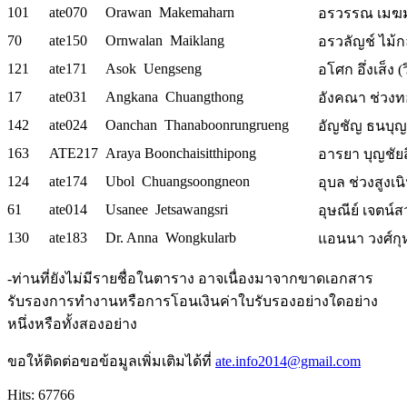
101
ate070
Orawan Makemaharn
อรวรรณ เมฆมห
70
ate150
Ornwalan Maiklang
อรวลัญช์ ไม้ก
121
ate171
Asok Uengseng
อโศก อึ่งเส็ง (ว
17
ate031
Angkana Chuangthong
อังคณา ช่วงทอ
142
ate024
Oanchan Thanaboonrungrueng
อัญชัญ ธนบุญรุ
163
ATE217
Araya Boonchaisitthipong
อารยา บุญชัยส
124
ate174
Ubol Chuangsoongneon
อุบล ช่วงสูงเน
61
ate014
Usanee Jetsawangsri
อุษณีย์ เจตน์ส
130
ate183
Dr. Anna Wongkularb
แอนนา วงศ์ก
-ท่านที่ยังไม่มีรายชื่อในตาราง อาจเนื่องมาจากขาดเอกสาร
รับรองการทำงานหรือการโอนเงินค่าใบรับรองอย่างใดอย่าง
หนึ่งหรือทั้งสองอย่าง
ขอให้ติดต่อขอข้อมูลเพิ่มเติมได้ที่
ate.info2014@gmail.com
Hits: 67766