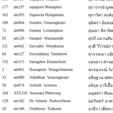
177
ate237
supaporn Moonphol
สุภาภรณ์ มูล
162
ate203
Supawita Hongamata
สุภาวิตา หงส
106
ate064
Sumitra Omsongkram
สุมิตรา อ้มส
72
ate099
Sumeta Leelaniphon
สุเมธา ลีลานิ
93
ate120
Surapee Wansumrith
สุรภี แหวนสัมฤท
111
ate042
Suwadee Wirotkarun
สุวดี วิโรจน์ก
94
ate127
Suwanthana Yamtanod
สุวรรธณา แย้
152
ate115
Saengdaw Khamchorn
แสงดาว คำจ
2
ate001
Hussaporn Wangchiranont
หรรษภรณ์ วัง
33
ate089
Athidthan Yossongkram
อธิษฐาน ยศส
50
ate074
Aniruth Areeuea
อนิรุธ อารีเอื้อ
164
ATE218
Anussara Phinyong
อนุสสรา พินยง
129
ate182
Dr. Amarin Narkwichean
อมรินทร์ นาคว
18
ate100
Orntheera Tiathasin
อรธีรา เตียทะส