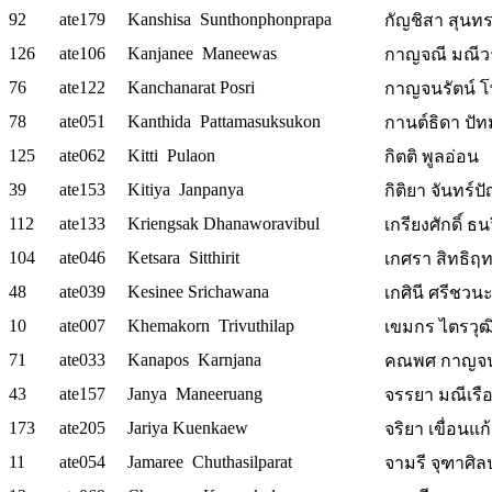
92
ate179
Kanshisa Sunthonphonprapa
กัญชิสา สุนท
126
ate106
Kanjanee Maneewas
กาญจณี มณีว
76
ate122
Kanchanarat Posri
กาญจนรัตน์ โพธิ
78
ate051
Kanthida Pattamasuksukon
กานต์ธิดา ปัท
125
ate062
Kitti Pulaon
กิตติ พูลอ่อน
39
ate153
Kitiya Janpanya
กิติยา จันทร์ป
112
ate133
Kriengsak Dhanaworavibul
เกรียงศักดิ์ ธน
104
ate046
Ketsara Sitthirit
เกศรา สิทธิฤทธ
48
ate039
Kesinee Srichawana
เกศินี ศรีชวนะ 
10
ate007
Khemakorn Trivuthilap
เขมกร ไตรวุฒ
71
ate033
Kanapos Karnjana
คณพศ กาญจน
43
ate157
Janya Maneeruang
จรรยา มณีเรือ
173
ate205
Jariya Kuenkaew
จริยา เขื่อนแก
11
ate054
Jamaree Chuthasilparat
จามรี จุฑาศิล