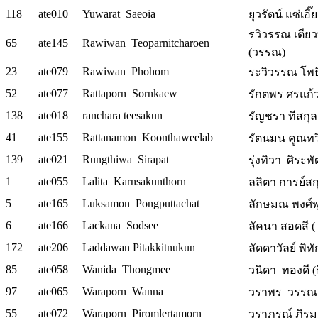
118
ate010
Yuwarat Saeoia
ยุวรัตน์ แซ่เอี
รวิวรรณ เตีย
65
ate145
Rawiwan Teoparnitcharoen
(วรรณ)
23
ate079
Rawiwan Phohom
ระวิวรรณ โพธิ
52
ate077
Rattaporn Sornkaew
รักตพร ศรแก้
138
ate018
ranchara teesakun
รัญชรา ทีสกุล 
41
ate155
Rattanamon Koonthaweelab
รัตนมน คูณทว
139
ate021
Rungthiwa Sirapat
รุ่งทิวา ศิระพั
1
ate055
Lalita Karnsakunthorn
ลลิตา การย์สก
5
ate165
Luksamon Pongputtachat
ลักษมณ พงศ์พ
6
ate166
Lackana Sodsee
ลัคนา สอดสี ( ตุ
172
ate206
Laddawan Pitakkitnukun
ลัดดาวัลย์ พิทั
85
ate058
Wanida Thongmee
วนิดา ทองดี (
97
ate065
Waraporn Wanna
วราพร วรรณา
55
ate072
Waraporn Piromlertamorn
วราภรณ์ ภิรม