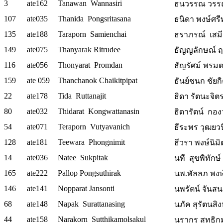
3
ate162
Tanawan Wannasiri
ธนวรรณ วรรณศ
107
ate035
Thanida Pongsritasana
ธนิดา พงษ์ศรีทัศ
135
ate188
Taraporn Samienchai
ธราภรณ์ เสมี
149
ate075
Thanyarak Ritrudee
ธัญญลักษณ์ ฤท
116
ate056
Thonyarat Promdan
ธัญรัศม์ พรม
159
ate 059
Thanchanok Chaikitpipat
ธันย์ชนก ชัยกิต
22
ate178
Tida Ruttanajit
ธิดา รัตนะจิตร 
80
ate032
Thidarat Kongwattanasin
ธิดารัตน์ กองว
54
ate071
Teraporn Vutyavanich
ธีระพร วุฒยว
128
ate181
Teewara Phongnimit
ธีวรา พงษ์นิมิ
14
ate036
Natee Sukpitak
นที สุขพิทักษ์ 
165
ate222
Pallop Pongsuthirak
นพ.พัลลภ พงษ์
146
ate141
Nopparat Jansonti
นพรัตน์ จันสน
68
ate148
Napak Surattanasing
นภัค สุรัตนสิง
44
ate158
Narakorn Sutthikamolsakul
นรากร สุทธิก