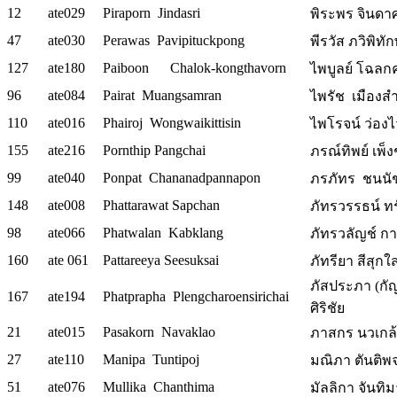
12
ate029
Piraporn Jindasri
พิระพร จินดาศ
47
ate030
Perawas Pavipituckpong
พีรวัส ภวิพิทั
127
ate180
Paiboon Chalok-kongthavorn
ไพบูลย์ โฉลกค
96
ate084
Pairat Muangsamran
ไพรัช เมืองส
110
ate016
Phairoj Wongwaikittisin
ไพโรจน์ ว่องไวก
155
ate216
Pornthip Pangchai
ภรณ์ทิพย์ เพ็ง
99
ate040
Ponpat Chananadpannapon
ภรภัทร ชนนัช
148
ate008
Phattarawat Sapchan
ภัทรวรรธน์ ทรั
98
ate066
Phatwalan Kabklang
ภัทรวลัญช์ กา
160
ate 061
Pattareeya Seesuksai
ภัทรียา สีสุกใ
ภัสประภา (กั
167
ate194
Phatprapha Plengcharoensirichai
ศิริชัย
21
ate015
Pasakorn Navaklao
ภาสกร นวเกล้
27
ate110
Manipa Tuntipoj
มณิภา ตันติพจน
51
ate076
Mullika Chanthima
มัลลิกา จันทิม