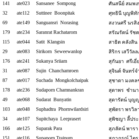
141
ate023
Sansanee Sompong
ศันสนีย์ สมพงษ
32
ate112
Suttinee Boonpitak
ศุทธินี บุญพิทั
69
ate149
Sanguansri Norasing
สงวนศรี นรสิงห
179
ate234
Saranrat Rachatarom
สรัณรัตน์ รัช
115
ate044
Satit Klangsin
สาธิต คลังสิน
29
ate083
Sirikorn Seweewanlop
สิริกร เสวีวัล
176
ate241
Sukanya Sriiam
สุกันยา ศรีเอี่
31
ate087
Sujin Chanchamroen
สุจินต์ จันทร์จ
87
ate017
Suchada Mongkolchaipak
สุชาดา มงคลชั
178
ate236
Sudaporn Chamnankran
สุดาพร ชำน
49
ate068
Sudarat Bunyatin
สุดารัตน์ บุญญ
103
ate048
Suphadtra Phornwilardsiri
สุพัตรา พรวิลาศ
34
ate107
Supitchaya Leeprasert
สุพิชญา ลี้ประเ
166
ate125
Suparak Para
สุภลัคน์ พารา
151
ate116
Supaporn Traipum
สุภาภรณ์ ไตร