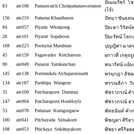
ปัณณวัชร์ โช
83
ate108
Pannawatch Chotipattanaworranon
(โจ้)
156
ate219
Pattama Khanthason
ปัทมา ขันธสนธ
84
ate057
Piyada Wiratpong
ปิยะดา วิรัตน์
28
ate101
Piyarat Sopaboon
ปิยะรัตน์ โส
168
ate223
Poonyisa Mardman
ปุญญิศา มาต
45
ate159
Pagawadee Ketcharoon
ผกาวดี เกตุจร
90
ate049
Panarat Yamkanchan
พนารัตน์ แย้มแ
145
ate138
Pornmukda Atchajaroensatit
พรมุกฎา อัช
134
ate187
Panthipa Wangene
พรรณธิภา วัน
35
ate109
Patcharaporn Dammai
พัชราภรณ์ ดำใ
147
ate004
Patcharaporn Houbloyfa
พัชราภรณ์ ฮว
53
ate078
Pattanan Kumgorgaew
พัทธนันท์ คำ
100
ate041
Pitchayada Sirisakorn
พิชญดา ศิริสา
108
ate053
Phichaya Srikittayakorn
พิชยา ศรีกิตต