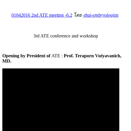
01042016 2nd ATE meeting -6.2
โดย
-thai-embryologists
3rd ATE conference and workshop
Opening by President of
ATE :
Prof. Teraporn Vutyavanich,
MD.