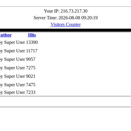
Your IP: 216.73.217.30
Server Time: 2026-08-08 09:20:19
Visitors Counter
uthor
Hits
by Super User
13390
by Super User
11717
by Super User
9957
by Super User
7275
by Super User
9021
by Super User
7475
by Super User
7233