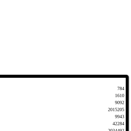
784
1610
9092
2015205
9943
42284
2034492