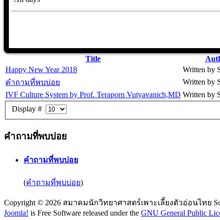
Title
Aut
Happy New Year 2018
Written by 
Written by 
คำถามที่พบบ่อย
IVF Culture System by Prof. Teraporn Vutyavanich,MD
Written by 
Display #
คำถามที่พบบ่อย
คำถามที่พบบ่อย
(
คำถามที่พบบ่อย
)
Copyright © 2026 สมาคมนักวิทยาศาสตร์เพาะเลี้ยงตัวอ่อนไทย Socie
Joomla!
is Free Software released under the
GNU General Public Lic